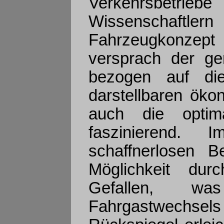
Verkehrsbet
Wissenschaftl
Fahrzeugkonzep
versprach der ger
bezogen auf die
darstellbaren öko
auch die optima
faszinierend. 
schaffnerlosen 
Möglichkeit dur
Gefallen, w
Fahrgastwechsels