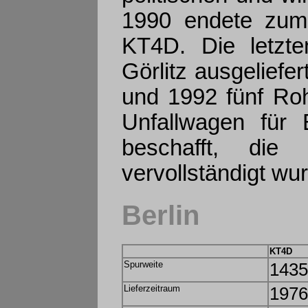
1990 endete zum
KT4D. Die letzt
Görlitz ausgelief
und 1992 fünf Ro
Unfallwagen für 
beschafft, die
vervollständigt wu
Berlin
KT4D
Spurweite
143
Lieferzeitraum
1976