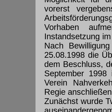
vorerst vergebe
Arbeitsförderungs
Vorhaben aufm
Instandsetzung i
Nach Bewilligun
25.08.1998 die Üb
dem Beschluss, de
September 1998 i
Verein Nahverkeh
Regie anschließend
Zunächst wurde T
auseinandergenom