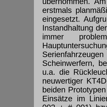
übernommen. Am 
erstmals planmäßi
eingesetzt. Aufgr
Instandhaltung de
immer proble
Hauptuntersuchun
Serienfahrzeugen
Scheinwerfern, b
u.a. die Rückleuc
neuwertiger KT4D
beiden Prototypen 
Einsätze im Lini