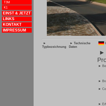
T3M
K1
EINST & JETZT
LINKS
KONTAKT
IMPRESSUM
►
► Technische
Typbezeichnung
Daten
►
Pro
► Ber
► Bra
► Co
► Erf