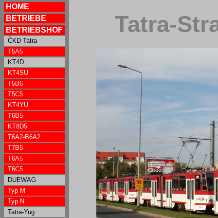
HOME
Tatra-St
BETRIEBE
BETRIEBSHOF
ČKD Tatra
T5A5
KT4D
KT4SU
T5B6
T5C5
KT4YU
T6B5
KT8D5
T6A2-B6A2
T7B5
T6A5
T6C5
DUEWAG
Typ M
Typ N
Tatra-Yug