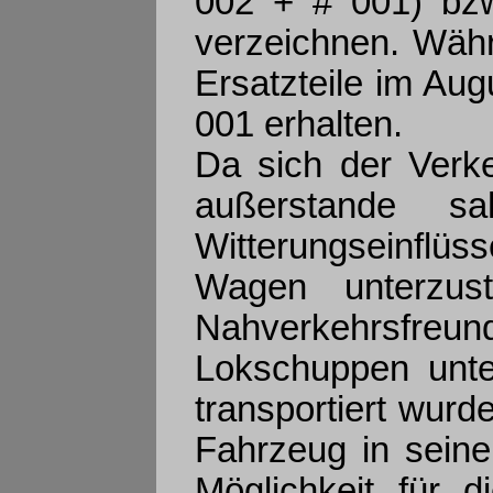
002 + # 001) bzw
verzeichnen. Wäh
Ersatzteile im Aug
001 erhalten.
Da sich der Verke
außerstande s
Witterungseinflü
Wagen unterzust
Nahverkehrsfreund
Lokschuppen unte
transportiert wurd
Fahrzeug in seine
Möglichkeit für d