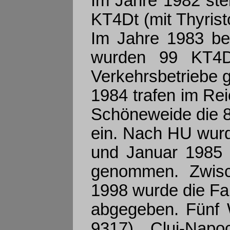
Im Jahre 1982 stel
KT4Dt (mit Thyrist
Im Jahre 1983 beg
wurden 99 KT4Dt 
Verkehrsbetriebe 
1984 trafen im R
Schöneweide die 8
ein. Nach HU wur
und Januar 1985 a
genommen. Zwis
1998 wurde die Fa
abgegeben. Fünf 
9317), Cluj-Napo