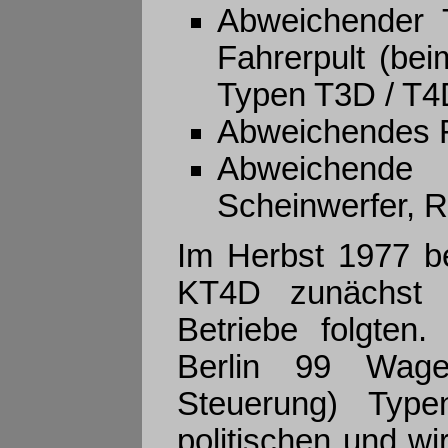
Abweichender T
Fahrerpult (bei
Typen T3D / T4
Abweichendes 
Abweichend
Scheinwerfer, R
Im Herbst 1977 be
KT4D zunächst n
Betriebe folgten
Berlin 99 Wagen
Steuerung) Type
politischen und wi