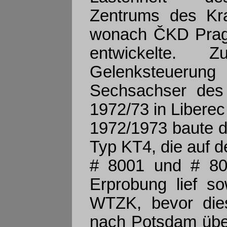
Zentrums des Kr
wonach ČKD Prag
entwickelte. 
Gelenksteuerun
Sechsachser des
1972/73 in Liberec
1972/1973 baute 
Typ KT4, die auf 
# 8001 und # 800
Erprobung lief so
WTZK, bevor die
nach Potsdam überf