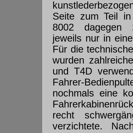
kunstlederbezogene
Seite zum Teil i
8002 dagegen 26
jeweils nur in ein
Für die technisch
wurden zahlreich
und T4D verwende
Fahrer-Bedienpult
nochmals eine ko
Fahrerkabinenrüc
recht schwergän
verzichtete. Na