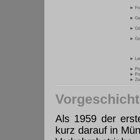
► Fra
► Ge
► Gör
► Go
► Lei
► Pl
► Po
► Zw
Vorgeschicht
Als 1959 der ers
kurz darauf in Mü