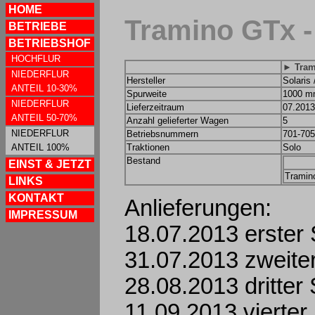
HOME
Tramino GTx -
BETRIEBE
BETRIEBSHOF
HOCHFLUR
► Tram
NIEDERFLUR
Hersteller
Solaris
ANTEIL 10-30%
Spurweite
1000 
NIEDERFLUR
Lieferzeitraum
07.2013
ANTEIL 50-70%
Anzahl gelieferter Wagen
5
NIEDERFLUR
Betriebsnummern
701-705
ANTEIL 100%
Traktionen
Solo
Bestand
EINST & JETZT
Tramin
LINKS
KONTAKT
Anlieferungen:
IMPRESSUM
18.07.2013 erster 
31.07.2013 zweiter
28.08.2013 dritter 
11.09.2013 vierter