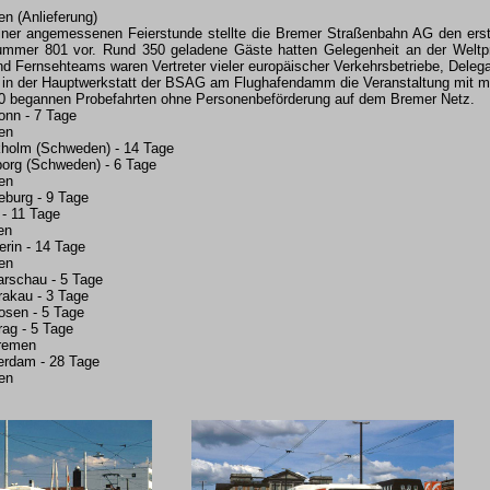
n (Anlieferung)
iner angemessenen Feierstunde stellte die Bremer Straßenbahn AG den ers
mmer 801 vor. Rund 350 geladene Gäste hatten Gelegenheit an der Weltpr
nd Fernsehteams waren Vertreter vieler europäischer Verkehrsbetriebe, Deleg
 in der Hauptwerkstatt der BSAG am Flughafendamm die Veranstaltung mit m
0 begannen Probefahrten ohne Personenbeförderung auf dem Bremer Netz.
onn - 7 Tage
en
kholm (Schweden) - 14 Tage
org (Schweden) - 6 Tage
en
burg - 9 Tage
 - 11 Tage
en
rin - 14 Tage
en
rschau - 5 Tage
rakau - 3 Tage
osen - 5 Tage
rag - 5 Tage
Bremen
erdam - 28 Tage
en