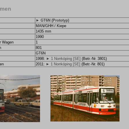
emen
► GT6N (Prototyp)
MAN/GHH / Kiepe
1435 mm
1990
er Wagen
1
n
801
GT6N
1998:
► 1 Norrköping [SE]
(Betr.-Nr. 3801)
en
2011:
► 1 Norrköping [SE]
(Betr.-Nr. 801)