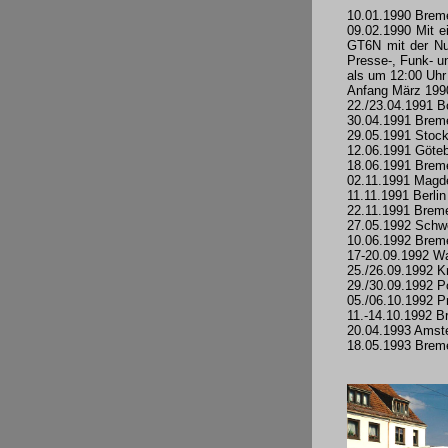
10.01.1990 Breme
09.02.1990 Mit e
GT6N mit der Nu
Presse-, Funk- u
als um 12:00 Uhr
Anfang März 199
22./23.04.1991 B
30.04.1991 Brem
29.05.1991 Stoc
12.06.1991 Göteb
18.06.1991 Brem
02.11.1991 Magde
11.11.1991 Berlin
22.11.1991 Brem
27.05.1992 Schwe
10.06.1992 Brem
17-20.09.1992 Wa
25./26.09.1992 K
29./30.09.1992 P
05./06.10.1992 P
11.-14.10.1992 
20.04.1993 Amst
18.05.1993 Brem