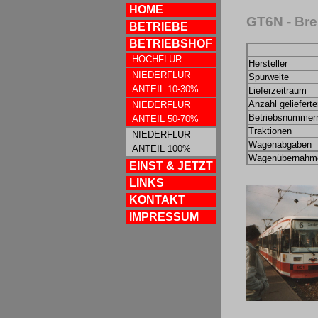
HOME
GT6N - Br
BETRIEBE
BETRIEBSHOF
HOCHFLUR
Hersteller
NIEDERFLUR
Spurweite
ANTEIL 10-30%
Lieferzeitraum
Anzahl geliefert
NIEDERFLUR
Betriebsnummer
ANTEIL 50-70%
Traktionen
NIEDERFLUR
Wagenabgaben
ANTEIL 100%
Wagenübernahm
EINST & JETZT
LINKS
KONTAKT
IMPRESSUM