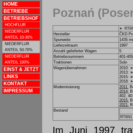
HOME
Poznań (Pose
BETRIEBE
BETRIEBSHOF
HOCHFLUR
► RT6
NIEDERFLUR
Hersteller
ČKD Pra
ANTEIL 10-30%
Spurweite
1435 
NIEDERFLUR
Lieferzeitraum
1997
ANTEIL 50-70%
Anzahl gelieferter Wagen
5
NIEDERFLUR
Betriebsnummern
401-405
ANTEIL 100%
Traktionen
Solo
Wagenübernahmen
2010:
►
EINST & JETZT
2013:
►
LINKS
2015:
►
2018:
►
KONTAKT
Modernisierung
2011:
Be
IMPRESSUM
2014:
Be
402, 40
2015:
Be
2021:
Be
Bestand
RT6N1
Im Juni 1997 traf