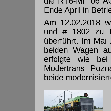
die RT6-MF 06 AC 
Ende April in Bet
Am 12.02.2018 w
und # 1802 zu M
überführt. Im Mai
beiden Wagen aus
erfolgte wie b
Modertrans Pozn
beide modernisier