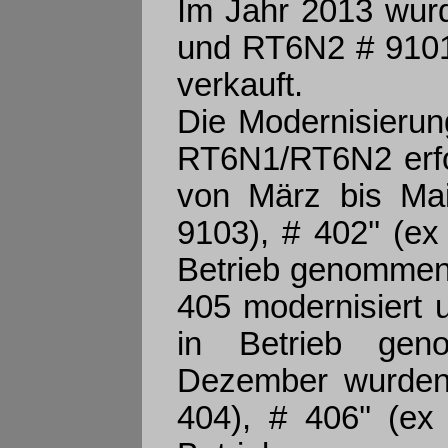
Im Jahr 2013 wur
und RT6N2 # 9101
verkauft.
Die Modernisieru
RT6N1/RT6N2 erfol
von März bis Ma
9103), # 402'' (ex
Betrieb genommen
405 modernisiert 
in Betrieb gen
Dezember wurden
404), # 406'' (ex